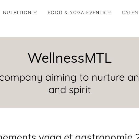
NUTRITION
FOOD & YOGA EVENTS
CALEN
WellnessMTL
company aiming to nurture an
nements yoga et gastronomie 