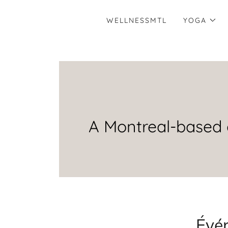
WELLNESSMTL
YOGA
A Montreal-based 
Évé